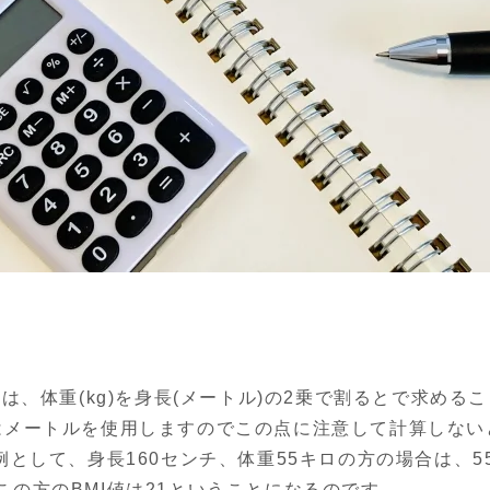
は、体重(kg)を身長(メートル)の2乗で割るとで求める
はメートルを使用しますのでこの点に注意して計算しない
て、身長160センチ、体重55キロの方の場合は、55(kg)÷
で、この方のBMI値は21ということになるのです。