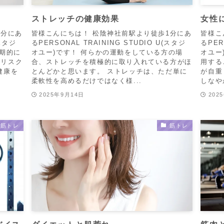
ストレッチの健康効果
女性
1分にあ
皆様こんにちは！ 松陰神社前駅より徒歩1分にあ
皆様こ
(スタジ
るPERSONAL TRAINING STUDIO U(スタジ
るPER
短期的に
オユー)です！ 何らかの運動をしている方の場
オユー
のリスク
合、ストレッチを積極的に取り入れている方がほ
用する
健康を
とんどかと思います。 ストレッチは、ただ単に
が自重
柔軟性を高めるだけではなく様...
しなや
2025年9月14日
202
筋トレ
筋トレ