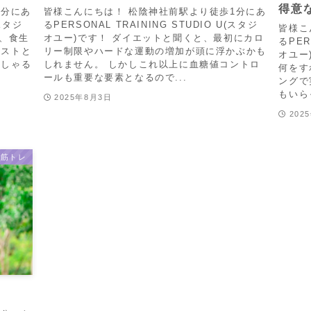
得意
1分にあ
皆様こんにちは！ 松陰神社前駅より徒歩1分にあ
(スタジ
るPERSONAL TRAINING STUDIO U(スタジ
皆様こ
て、食生
オユー)です！ ダイエットと聞くと、最初にカロ
るPER
ーストと
リー制限やハードな運動の増加が頭に浮かぶかも
オユー
っしゃる
しれません。 しかしこれ以上に血糖値コントロ
何をす
ールも重要な要素となるので...
ングで
もいら
2025年8月3日
202
筋トレ