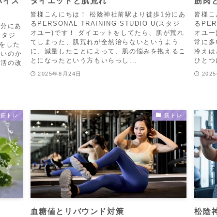
バイス
ダイエットと肌荒れ
筋肉
皆様こんにちは！ 松陰神社前駅より徒歩1分にあ
皆様こ
るPERSONAL TRAINING STUDIO U(スタジ
るPER
1分にあ
オユー)です！ ダイエットをしてたら、肌が荒れ
オユー
(スタジ
てしまった、肌荒れが全然治らないというよう
常に多
クをした
に、減量したことによって、肌の悩みを抱えるこ
冷えは
いいのか
とになったという方もいらっし...
ひとつ
生活の改
2025年8月24日
202
筋トレ
筋トレ
血糖値とリバウンド対策
松陰