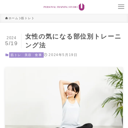
ホーム
筋トレ
女性の気になる部位別トレーニ
2024
5/19
ング法
2024年5月19日
筋トレ
美容
食事