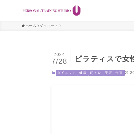
ホーム
ダイエット
2024
ピラティスで女
7/28
2
ダイエット
健康
筋トレ
美容
食事