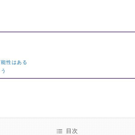
可能性はある
よう
目次