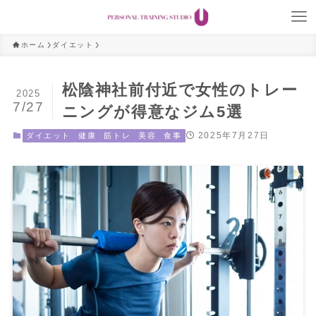
ホーム
ダイエット
松陰神社前付近で女性のトレー
2025
7/27
ニングが得意なジム5選
2025年7月27日
ダイエット
健康
筋トレ
美容
食事