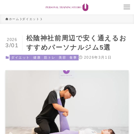
ホーム
ダイエット
松陰神社前周辺で安く通えるお
2026
3/01
すすめパーソナルジム5選
2026年3月1日
ダイエット
健康
筋トレ
美容
食事