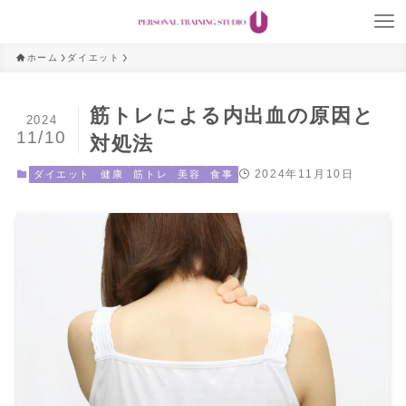
ホーム
ダイエット
筋トレによる内出血の原因と
2024
11/10
対処法
2024年11月10日
ダイエット
健康
筋トレ
美容
食事