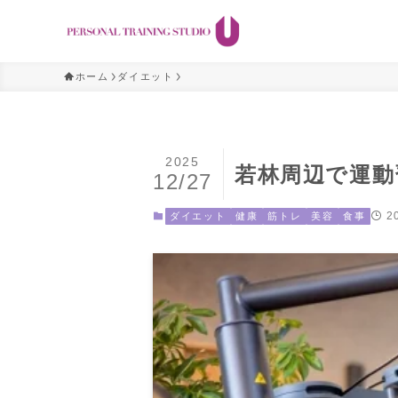
ホーム
ダイエット
2025
若林周辺で運動
12/27
2
ダイエット
健康
筋トレ
美容
食事